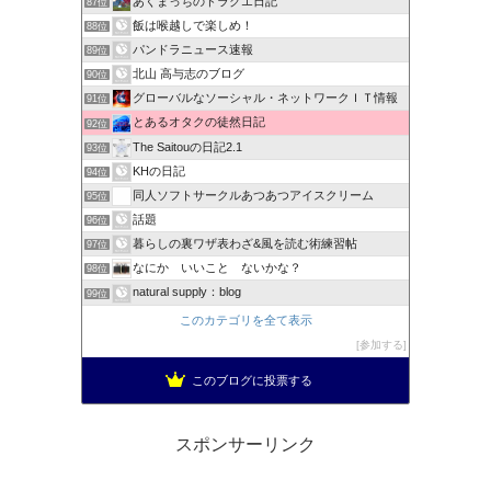
あくまっちのドラクエ日記
87位
飯は喉越しで楽しめ！
88位
パンドラニュース速報
89位
北山 高与志のブログ
90位
グローバルなソーシャル・ネットワークＩＴ情報
91位
とあるオタクの徒然日記
92位
The Saitouの日記2.1
93位
KHの日記
94位
同人ソフトサークルあつあつアイスクリーム
95位
話題
96位
暮らしの裏ワザ表わざ&風を読む術練習帖
97位
なにか いいこと ないかな？
98位
natural supply：blog
99位
このカテゴリを全て表示
参加する
このブログに投票する
スポンサーリンク