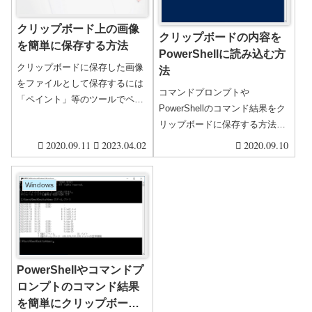
クリップボード上の画像
クリップボードの内容を
を簡単に保存する方法
PowerShellに読み込む方
クリップボードに保存した画像
法
をファイルとして保存するには
コマンドプロンプトや
「ペイント」等のツールでペー
PowerShellのコマンド結果をク
ストして保存する必要がある場
リップボードに保存する方法を
合があります。いちいちツール
紹介しましたが、逆にクリップ
2020.09.11
2023.04.02
2020.09.10
にペーストすることが面倒とい
ボードの内容をPowerShellに読
う場合のために、簡単に保存す
み込む方法もあります。テキス
る方法の1つを紹介します。
Windows
トだけではなくファイルや画像
がクリップボードに保存されて
いる場合は、その情報を読み込
んだりすることもできます。
PowerShellやコマンドプ
ロンプトのコマンド結果
を簡単にクリップボード