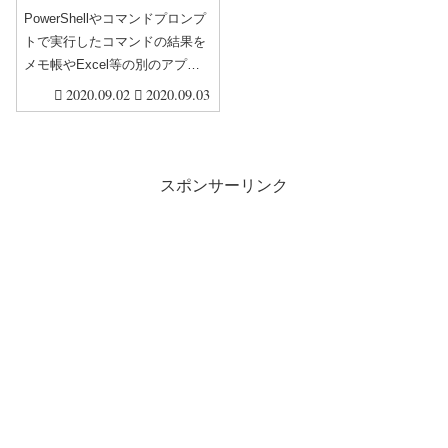
に保存する方法
PowerShellやコマンドプロンプ
トで実行したコマンドの結果を
メモ帳やExcel等の別のアプリ
にコピーしたいと思ったことは
2020.09.02
2020.09.03
ありませんか。そのままコピー
しても問題ありませんが、行数
が多いと選択が大変です。です
が、コマンド結果は簡単にクリ
スポンサーリンク
ップボードに保存する事ができ
ます。