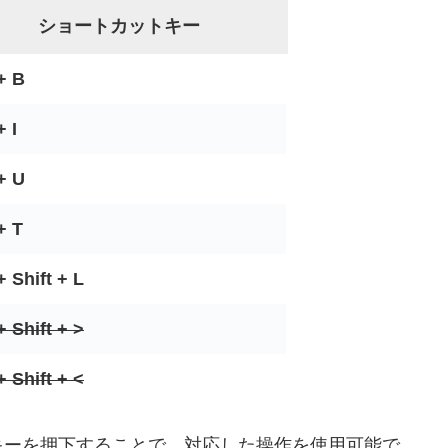
ショートカットキー
 + B
+ I
 + U
+ T
+ Shift + L
+ Shift + >
+ Shift + <
キーを押下することで、対応した操作を使用可能で