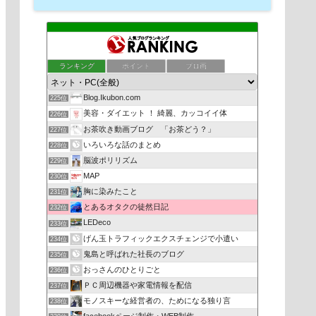
ランキング
ポイント
ブロ画
Blog.Ikubon.com
225位
美容・ダイエット ！ 綺麗、カッコイイ体
226位
お茶吹き動画ブログ 「お茶どう？」
227位
いろいろな話のまとめ
228位
脳波ポリリズム
229位
MAP
230位
胸に染みたこと
231位
とあるオタクの徒然日記
232位
LEDeco
233位
げん玉トラフィックエクスチェンジで小遣い
234位
鬼島と呼ばれた社長のブログ
235位
おっさんのひとりごと
236位
ＰＣ周辺機器や家電情報を配信
237位
モノスキーな経営者の、ためになる独り言
238位