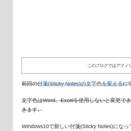
このブログではアフィ
前回の
付箋(Sticky Notes)の文字色を変える
に
文字色はWord、Excelを使用しないと変
きます。
Windows10で新しい付箋(Sticky Not