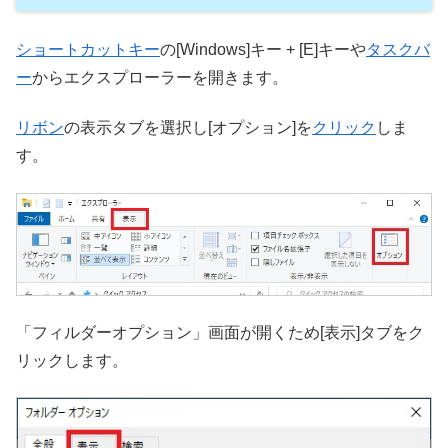
ショートカットキー
の[Windows]キー + [E]キーや
タスクバ
ー
からエクスプローラーを開きます。
リボン
の表示タブを選択し[オプション]を
クリック
しま
す。
「フィルダーオプション」画面が開くため[表示]タブをク
リックします。