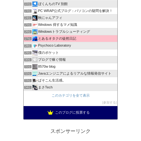
ぼくんちのTV 別館
22位
PC WRAP公式ブログ：パソコンの疑問を解決！
23位
秋にゃんアフィ
24位
Windows 得するマメ知識
25位
Windowsトラブルシューティング
26位
とあるオタクの徒然日記
27位
Psychoco Laboratory
28位
僕のポケット
29位
ブログで稼ぐ情報
30位
8570w blog
31位
Javaエンジニアによるリアルな情報発信サイト
32位
ぱそこん生活感。
33位
まさTech
34位
このカテゴリを全て表示
参加する
このブログに投票する
スポンサーリンク