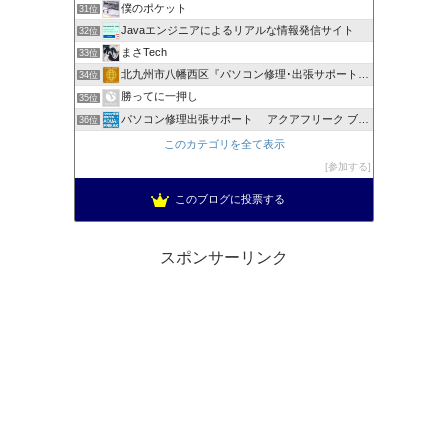
僕のポケット
31位
Javaエンジニアによるリアルな情報発信サイト
32位
まさTech
33位
北九州市八幡西区『パソコン修理･出張サポート』IMオフィス
34位
勝ってに一押し
35位
パソコン修理出張サポート アクアフリーク ブログ
36位
このカテゴリを全て表示
参加する
このブログに投票する
スポンサーリンク