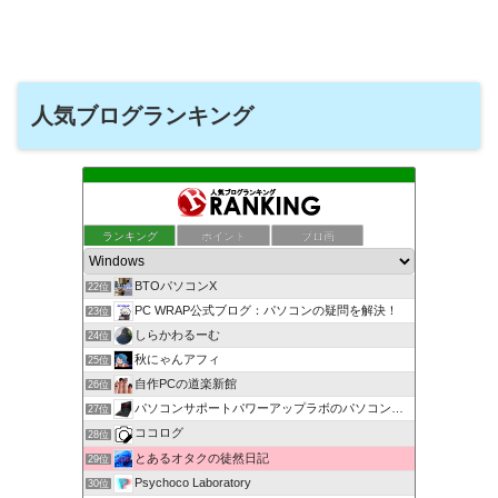
人気ブログランキング
ランキング
ポイント
ブロ画
BTOパソコンX
22位
PC WRAP公式ブログ：パソコンの疑問を解決！
23位
しらかわるーむ
24位
秋にゃんアフィ
25位
自作PCの道楽新館
26位
パソコンサポートパワーアップラボのパソコン大好き
27位
ココログ
28位
とあるオタクの徒然日記
29位
Psychoco Laboratory
30位